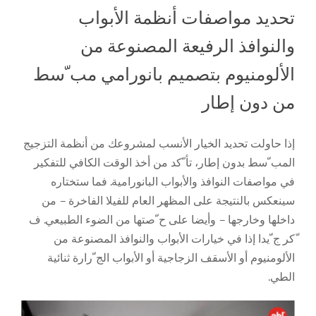
مدوّ نتنا
تحديد مواصفات أنظمة الأبواب
والنوافذ الرفيعة المصنوعة من
اتّصل بنا
الألومنيوم بتصميم بانورامي مب ّسط
من دون إطار
English
إذا حاولت تحديد الخيار الأنسب لمشروعك من أنظمة التزجيج
المب ّسط بدون إطار، تأ ّكد من أخذ الوقت الكافي للتفكير
في مواصفات النوافذ والأبواب البانورامية. فما ستختاره
سينعكس بالنتيجة على المظهر العام للفيلا الفاخرة – من
داخلها وخارجها – وأيضا على ح ّصتها من الضوء الطبيعي. ف
ّكر ج ّيدا إذا في خيارات الأبواب والنوافذ المصنوعة من
الألومنيوم أو الأسقف الزجاجية أو الأبواب الج ّرارة ثنائية
الطي.