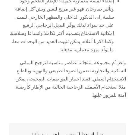
إضفاء لمسة معمارية جميلة: للإطار الضخم وجود
وتأثير صارخان. فهو غير مريح للعين ويش ّكل إضافة
سلبية إلى الديكور الداخلي والمظهر الخارجي للمبنى
على حد سواء. لذلك يوفّر البديل الزجاجي الرفيع
إمكانية الاستمتاع بتصميم أكثر تكاملا واتساعا وسلاسة.
وكما ذكرنا أعلاه، يمكن تثبيت العديد من الوحدات معا،
ما يولّد ميزة معمارية مذهلة.
وتض ّم مجموعة منتجاتنا عناصر مناسبة لتزجيج المباني
السكنية والتجارية تضمن الضوء الطبيعي والتهوية وبالطبع
الاستخدام العملي. فعند اختيار المواصفات الصحيحة، يمكن
مثلا استخدام الأسقف الزجاجية الخالية من الإطار كأرضية
آمنة للمرور عليها.
شارك هذا المنشور، اختر منصتك!