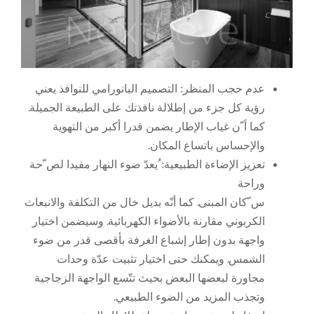
عدم حجب المنظر: التصميم البانورامي للنوافذ يعني
رؤية كل جزء من إطلالة نافذتك على الطبيعة الجميلة.
كما أ ّن غياب الإطار يضمن قدرا أكبر من التهوية
والإحساس باتساع المكان.
تعزيز الإضاءة الطبيعية: ُيعدّ ضوء النهار مفيدا لص ّحة
وراحة
س ّكان المبنى. كما أنّه بديل خال من التكلفة والانبعاث
الكربوني مقارنة بالأضواء الكهربائية. وسيضمن اختيار
واجهة بدون إطار إشباع الغرفة بأقصى قدر من ضوء
الشمس. ويمكنك حتى اختيار تثبيت عدّة وحدات
مجاورة لبعضها البعض بحيث تتّسع الواجهة الزجاجية
وتجذب المزيد من الضوء الطبيعي.