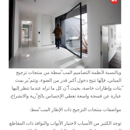
وبالنسبة لأنظمة التصاميم المب ّسطة من منتجات تزجيج
المباني، فإنّها تتيح دخول أكبر قدر من الضوء، وتتم ّيز بمث
ّبتات وإطارات خاصة، بحيث أ ّن كل ما تراه عندما تنظر إليها
عبارة عن فسحة واسعة تعطي الإحساس بالح ّرية والانشراح.
مواصفات منتجات التزجيج ذات الإطار المب ّسط:
توجد الكثير من الأسباب لاختيار الأبواب والنوافذ ذات المقاطع